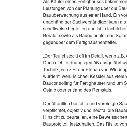
Als Käufer eines Fertighauses bekommen 
Leistungen von der Planung über die Bau
Bauüberwachung aus einer Hand. Ein von 
unabhängiger Sachverständiger kann al
schrittweise begleiten und ist in fachliche
Berater sowie als Baugutachter das Spra
gegenüber dem Fertighaushersteller.
„Der Teufel steckt oft im Detail, wenn z.
Dach nicht ordnungsgemäß ausgeführt w
Technik, wie z.B. der Einbau von Windso
wurden“, weiß Michael Kessler aus vielen
Baucontrolling für Fertighäuser rund um
Ostalb oder entlang des Remstals.
Der öffentlich bestellte und vereidigte S
verpflichtet, objektiv und neutral die Bau
Hinsicht zu beurteilen, eine Beweissiche
Bauprotokoll festzuhalten. Das Risiko 