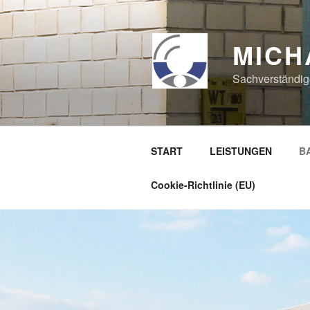
Zum
Inhalt
springen
MICH
Sachverständig
START
LEISTUNGEN
B
Cookie-Richtlinie (EU)