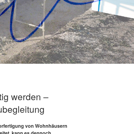
rtig werden –
ubegleitung
orfertigung von Wohnhäusern
eitet, kann es dennoch